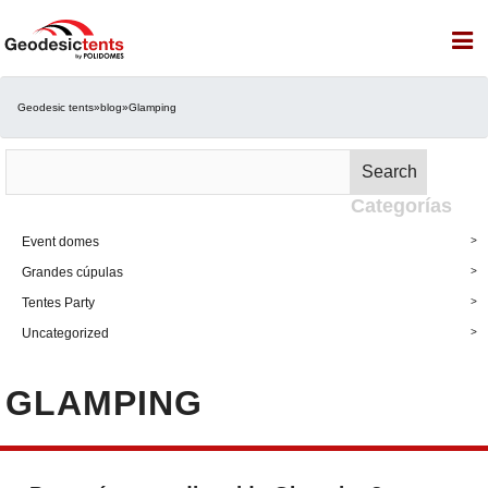
Geodesic tents
»
blog
»
Glamping
Buscar
Search
por:
Categorías
Event domes
Grandes cúpulas
Tentes Party
Uncategorized
GLAMPING