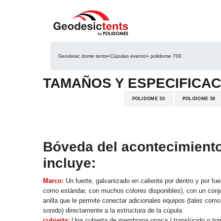
Geodesic dome tents
»
Cúpulas evento
» polidome 700
TAMAÑOS Y ESPECIFICAC
POLIDOME 30
POLIDOME 50
Bóveda del acontecimiento
incluye:
Marco:
Un fuerte, galvanizado en caliente por dentro y por fue
como estándar, con muchos colores disponibles), con un conj
anilla que le permite conectar adicionales equipos (tales como
sonido) directamente a la estructura de la cúpula
cubierta:
Una cubierta de membrana opaca / translúcido o tra