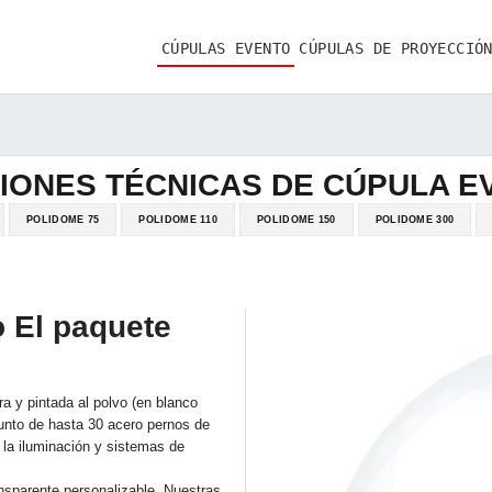
CÚPULAS EVENTO
CÚPULAS DE PROYECCIÓ
ACERCA DE
VENTAS
IONES TÉCNICAS DE CÚPULA E
POLIDOME 75
POLIDOME 110
POLIDOME 150
POLIDOME 300
ALQUILER
 El paquete
ra y pintada al polvo (en blanco
unto de hasta 30 acero pernos de
 la iluminación y sistemas de
nsparente personalizable. Nuestras