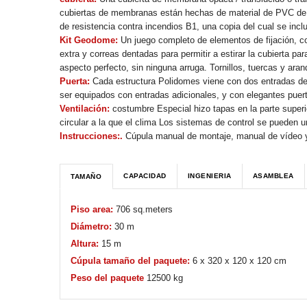
cubiertas de membranas están hechas de material de PVC de t
de resistencia contra incendios B1, una copia del cual se in
Kit Geodome:
Un juego completo de elementos de fijación, co
extra y correas dentadas para permitir a estirar la cubierta para
aspecto perfecto, sin ninguna arruga. Tornillos, tuercas y ara
Puerta:
Cada estructura Polidomes viene con dos entradas d
ser equipados con entradas adicionales, y con elegantes puerta
Ventilación:
costumbre Especial hizo tapas en la parte superi
circular a la que el clima Los sistemas de control se pueden u
Instrucciones:.
Cúpula manual de montaje, manual de vídeo y
CAPACIDAD
INGENIERIA
ASAMBLEA
TAMAÑO
Piso area:
706 sq.meters
Diámetro:
30 m
Altura:
15 m
Cúpula tamaño del paquete:
6 x 320 x 120 x 120 cm
Peso del paquete
12500 kg