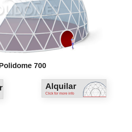
Polidome 700
Alquilar
r