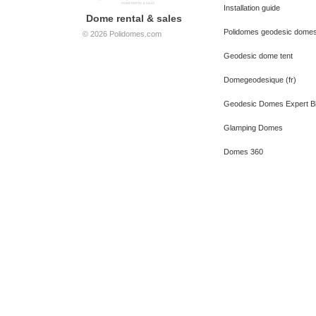
Installation guide
Dome rental & sales
Polidomes geodesic dome
© 2026
Polidomes.com
Geodesic dome tent
Domegeodesique (fr)
Geodesic Domes Expert B
Glamping Domes
Domes 360